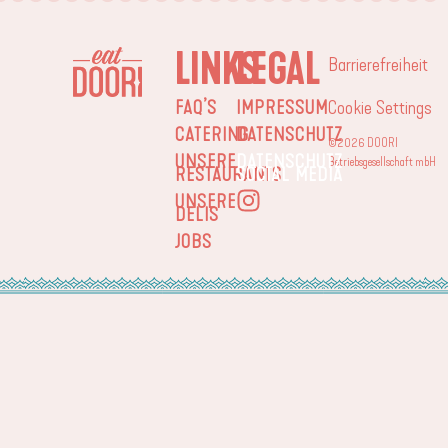
LINKS
LEGAL
Barrierefreiheit
FAQ’S
IMPRESSUM
Cookie Settings
CATERING
DATENSCHUTZ
©2026 DOORI
UNSERE
DATENSCHUTZ
Betriebsgesellschaft mbH
RESTAURANTS
SOCIAL MEDIA
UNSERE
DELIS
JOBS